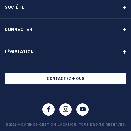
Avantages
SOCIÉTÉ
Option d’achat
Pourquoi choisir The Moorings
Revenu garanti
À propos de nous
CONNECTER
Notre histoire
Contact
Devenir propriétaire autrement
Inscription à la newsletter
LÉGISLATION
Salons et évènements
Politique de confidentialité
Blog
Politique en matière de cookies
CONTACTEZ-NOUS
©2026 MOORINGS GESTION-LOCATION. TOUS DROITS RÉSERVÉS.