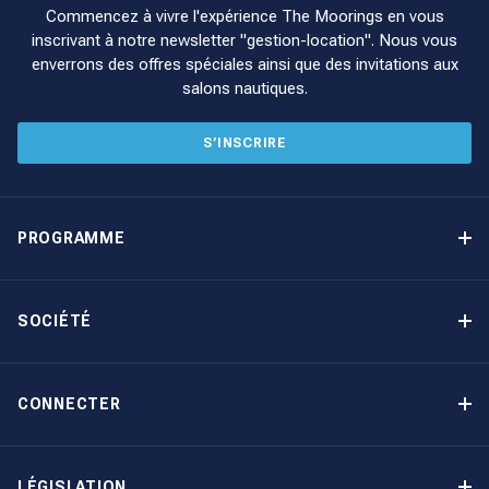
Commencez à vivre l'expérience The Moorings en vous
inscrivant à notre newsletter "gestion-location". Nous vous
enverrons des offres spéciales ainsi que des invitations aux
salons nautiques.
S’INSCRIRE
PROGRAMME
Programme de gestion locative
Avantages
SOCIÉTÉ
Option d’achat
Pourquoi choisir The Moorings
Revenu garanti
À propos de nous
CONNECTER
Notre histoire
Contact
Devenir propriétaire autrement
Inscription à la newsletter
LÉGISLATION