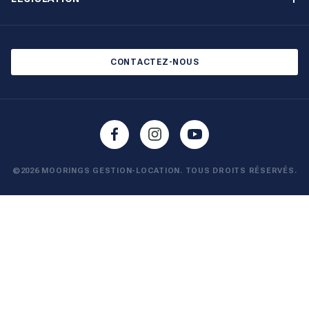
Salons et évènements
Politique de confidentialité
Blog
Politique en matière de cookies
CONTACTEZ-NOUS
©2026 MOORINGS GESTION-LOCATION. TOUS DROITS RÉSERVÉS.