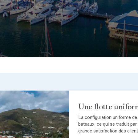
Une flotte unifor
La configuration uniforme de
bateaux, ce qui se traduit pa
grande satisfaction des client