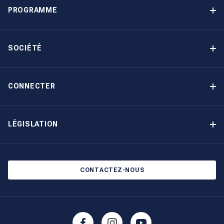
PROGRAMME
Programme de gestion locative
Avantages
SOCIÉTÉ
Option d’achat
Pourquoi choisir The Moorings
Revenu garanti
À propos de nous
CONNECTER
Notre histoire
Contact
Devenir propriétaire autrement
Inscription à la newsletter
LÉGISLATION
Salons et évènements
Politique de confidentialité
Blog
Politique en matière de cookies
CONTACTEZ-NOUS