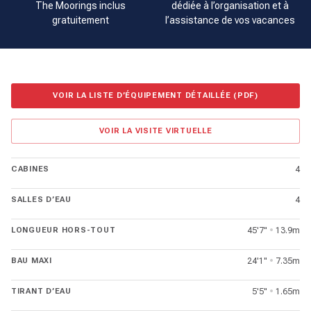
The Moorings inclus
dédiée à l’organisation et à
gratuitement
l’assistance de vos vacances
VOIR LA LISTE D’ÉQUIPEMENT DÉTAILLÉE (PDF)
VOIR LA VISITE VIRTUELLE
CABINES
4
SALLES D’EAU
4
LONGUEUR HORS-TOUT
45'7"
•
13.9m
BAU MAXI
24'1"
•
7.35m
TIRANT D’EAU
5'5"
•
1.65m