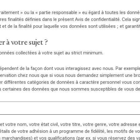
traitement » ou la « partie responsable » eu égard à toutes les donné
es finalités définies dans le présent Avis de confidentialité. Cela sig
et de la finalité pour laquelle vos données sont utilisées ; et garanti
 à votre sujet ?
données collectées à votre sujet au strict minimum.
dépendent de la façon dont vous interagissez avec nous. Par exemp
éservation chez nous que si vous nous demandez simplement une bro
rer différentes catégories de données à caractère personnel vous con
us certaines des données que nous sommes susceptibles de vous d
t votre nom, votre état civil, votre titre, votre genre, votre adresse
détails de votre adhésion à un programme de fidélité, les motifs de
s marchandises) et vos qualifications (par ex. si vous réservez des va