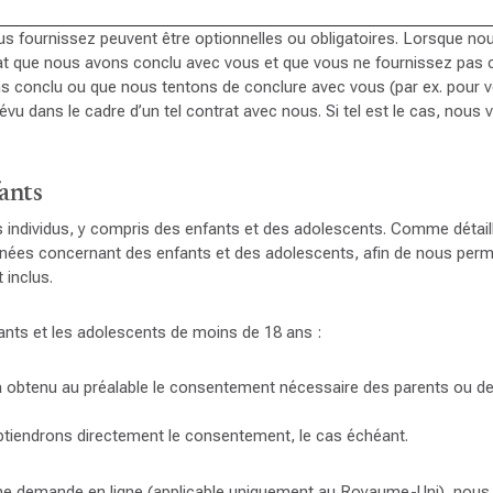
vous fournissez peuvent être optionnelles ou obligatoires. Lorsque 
ntrat que nous avons conclu avec vous et que vous ne fournissez pa
s conclu ou que nous tentons de conclure avec vous (par ex. pour v
évu dans le cadre d’un tel contrat avec nous. Si tel est le cas, nou
ants
s individus, y compris des enfants et des adolescents. Comme détai
nées concernant des enfants et des adolescents, afin de nous permett
 inclus.
ants et les adolescents de moins de 18 ans :
 a obtenu au préalable le consentement nécessaire des parents ou de
btiendrons directement le consentement, le cas échéant.
e demande en ligne (applicable uniquement au Royaume-Uni), nous c