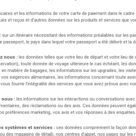
ires et les informations de votre carte de paiement dans le cadre
és et reçus et d’autres données sur les produits et services que v
sur un itinéraire nécessitant des informations préalables sur les p
 passeport, le pays dans lequel votre passeport a été délivré et la da
z nous :
les données telles que votre lieu de départ et votre lieu de
servation), toute donnée de voyage ultérieure le cas échéant, les do
s en matière de bagages, les informations sur les upgrades, les visi
 vos exigences alimentaires, les informations concernant toute assis
vous fournir l’intégralité des services que vous avez prévus avec no
 nous :
les informations sur les interactions ou conversations avec
aires, des réclamations ou des avis. Ces données peuvent égaleme
vos préférences marketing, vos avis et vos réponses à des enquêtes.
os systèmes et services :
ces données comprennent la façon dont v
 ou des magasins de détail), nos centres d’appel, nos pages sur les r