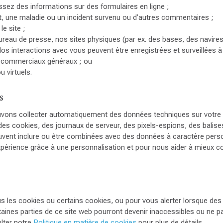
sez des informations sur des formulaires en ligne ;
, une maladie ou un incident survenu ou d’autres commentaires ;
e site ;
reau de presse, nos sites physiques (par ex. des bases, des navires
Nos interactions avec vous peuvent être enregistrées et surveillées à 
fs commerciaux généraux ; ou
 virtuels.
s
uvons collecter automatiquement des données techniques sur votre é
s cookies, des journaux de serveur, des pixels-espions, des balises
euvent inclure ou être combinées avec des données à caractère person
expérience grâce à une personnalisation et pour nous aider à mieux c
s les cookies ou certains cookies, ou pour vous alerter lorsque des
rtaines parties de ce site web pourront devenir inaccessibles ou ne 
ulter notre
Politique en matière de cookies
pour plus de détails.