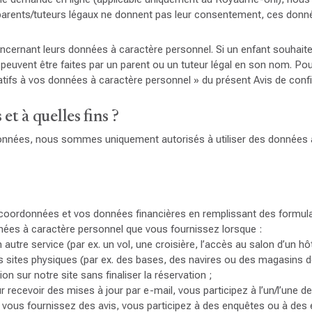
 parents/tuteurs légaux ne donnent pas leur consentement, ces donn
cernant leurs données à caractère personnel. Si un enfant souhaite 
euvent être faites par un parent ou un tuteur légal en son nom. Pou
elatifs à vos données à caractère personnel » du présent Avis de confid
t à quelles fins ?
 données, nous sommes uniquement autorisés à utiliser des données 
 coordonnées et vos données financières en remplissant des formula
nées à caractère personnel que vous fournissez lorsque :
re service (par ex. un vol, une croisière, l’accès au salon d’un hôt
s sites physiques (par ex. des bases, des navires ou des magasins de 
n sur notre site sans finaliser la réservation ;
ecevoir des mises à jour par e-mail, vous participez à l’un/l’une de
), vous fournissez des avis, vous participez à des enquêtes ou à des