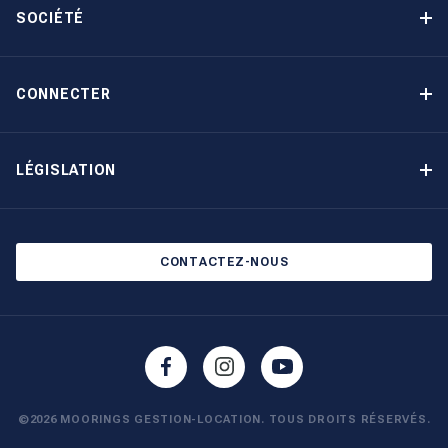
Avantages
SOCIÉTÉ
Option d’achat
Pourquoi choisir The Moorings
Revenu garanti
À propos de nous
CONNECTER
Notre histoire
Contact
Devenir propriétaire autrement
Inscription à la newsletter
LÉGISLATION
Salons et évènements
Politique de confidentialité
Blog
Politique en matière de cookies
CONTACTEZ-NOUS
©2026 MOORINGS GESTION-LOCATION. TOUS DROITS RÉSERVÉS.