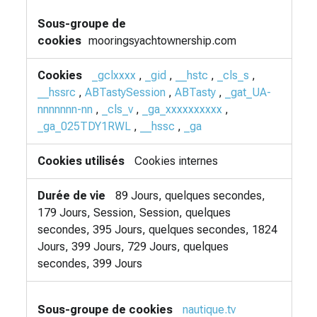
mooringsyachtownership.com
_gclxxxx
,
_gid
,
__hstc
,
_cls_s
,
__hssrc
,
ABTastySession
,
ABTasty
,
_gat_UA-
nnnnnnn-nn
,
_cls_v
,
_ga_xxxxxxxxxx
,
_ga_025TDY1RWL
,
__hssc
,
_ga
Cookies internes
89 Jours, quelques secondes,
179 Jours, Session, Session, quelques
secondes, 395 Jours, quelques secondes, 1824
Jours, 399 Jours, 729 Jours, quelques
secondes, 399 Jours
nautique.tv