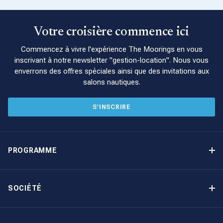
Votre croisière commence ici
Commencez à vivre l'expérience The Moorings en vous
inscrivant à notre newsletter "gestion-location". Nous vous
enverrons des offres spéciales ainsi que des invitations aux
salons nautiques.
S’INSCRIRE
PROGRAMME
Programme de gestion locative
Avantages
SOCIÉTÉ
Option d’achat
Pourquoi choisir The Moorings
Revenu garanti
À propos de nous