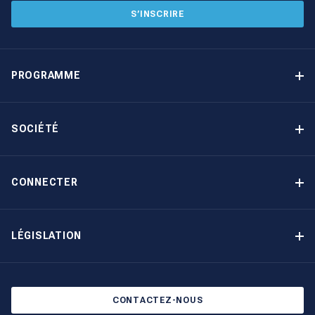
S’INSCRIRE
PROGRAMME
Programme de gestion locative
Avantages
SOCIÉTÉ
Option d’achat
Pourquoi choisir The Moorings
Revenu garanti
À propos de nous
CONNECTER
Notre histoire
Contact
Devenir propriétaire autrement
Inscription à la newsletter
LÉGISLATION
Salons et évènements
Politique de confidentialité
Blog
Politique en matière de cookies
CONTACTEZ-NOUS