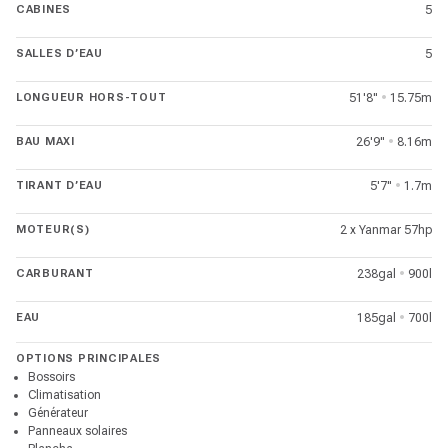
CABINES
5
SALLES D’EAU
5
LONGUEUR HORS-TOUT
51'8"
•
15.75m
BAU MAXI
26'9"
•
8.16m
TIRANT D’EAU
5'7"
•
1.7m
MOTEUR(S)
2 x Yanmar 57hp
CARBURANT
238gal
•
900l
EAU
185gal
•
700l
OPTIONS PRINCIPALES
Bossoirs
Climatisation
Générateur
Panneaux solaires