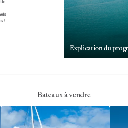
tte
nels
s !
Explication du prog
Bateaux à vendre