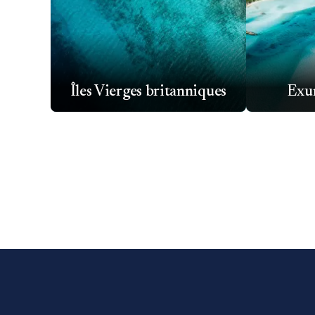
Îles Vierges britanniques
Exu