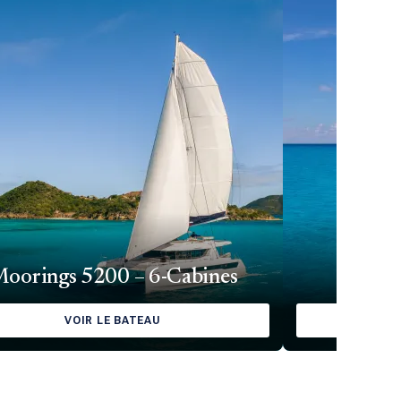
oorings 5200 – 6-Cabines
Mo
VOIR LE BATEAU