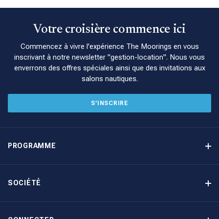
Votre croisière commence ici
Commencez à vivre l'expérience The Moorings en vous
inscrivant à notre newsletter "gestion-location". Nous vous
enverrons des offres spéciales ainsi que des invitations aux
salons nautiques.
S’INSCRIRE
PROGRAMME
Programme de gestion locative
Avantages
SOCIÉTÉ
Option d’achat
Pourquoi choisir The Moorings
Revenu garanti
À propos de nous