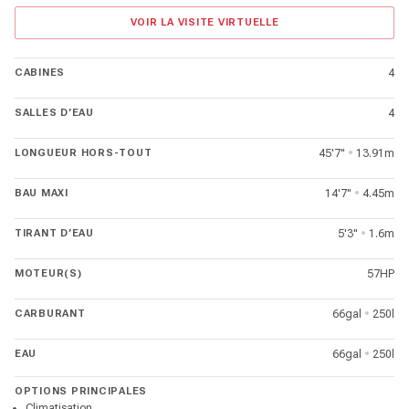
VOIR LA VISITE VIRTUELLE
CABINES
4
SALLES D’EAU
4
LONGUEUR HORS-TOUT
45'7"
•
13.91m
BAU MAXI
14'7"
•
4.45m
TIRANT D’EAU
5'3"
•
1.6m
MOTEUR(S)
57HP
CARBURANT
66gal
•
250l
EAU
66gal
•
250l
OPTIONS PRINCIPALES
Climatisation