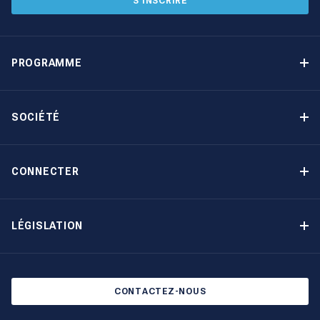
S’INSCRIRE
PROGRAMME
Programme de gestion locative
Avantages
SOCIÉTÉ
Option d’achat
Pourquoi choisir The Moorings
Revenu garanti
À propos de nous
CONNECTER
Notre histoire
Contact
Devenir propriétaire autrement
Inscription à la newsletter
LÉGISLATION
Salons et évènements
Politique de confidentialité
Blog
Politique en matière de cookies
CONTACTEZ-NOUS