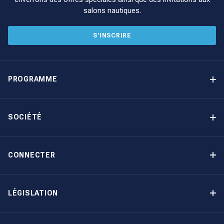
salons nautiques.
S’INSCRIRE
PROGRAMME
Programme de gestion locative
Avantages
SOCIÉTÉ
Option d’achat
Pourquoi choisir The Moorings
Revenu garanti
À propos de nous
CONNECTER
Notre histoire
Contact
Devenir propriétaire autrement
Inscription à la newsletter
LÉGISLATION
Salons et évènements
Politique de confidentialité
Blog