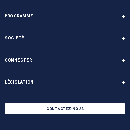
PROGRAMME
Programme de gestion locative
Avantages
SOCIÉTÉ
Option d’achat
Pourquoi choisir The Moorings
Revenu garanti
À propos de nous
CONNECTER
Notre histoire
Contact
Devenir propriétaire autrement
Inscription à la newsletter
LÉGISLATION
Salons et évènements
Politique de confidentialité
Blog
Politique en matière de cookies
CONTACTEZ-NOUS