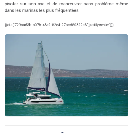
pivoter sur son axe et de manœuvrer sans problème même
dans les marinas les plus fréquentées.
{{cta(‘729aa63b-b07b-43e2-82e4-27bcd80322c3′,’justifycenter’)}}