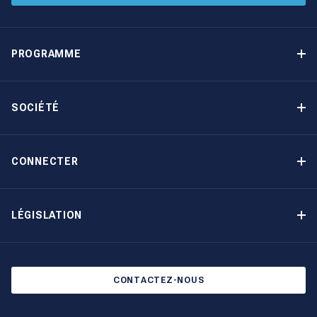
PROGRAMME
Programme de gestion locative
Avantages
SOCIÉTÉ
Option d’achat
Pourquoi choisir The Moorings
Revenu garanti
À propos de nous
CONNECTER
Notre histoire
Contact
Devenir propriétaire autrement
Inscription à la newsletter
LÉGISLATION
Salons et évènements
Politique de confidentialité
Blog
Politique en matière de cookies
CONTACTEZ-NOUS