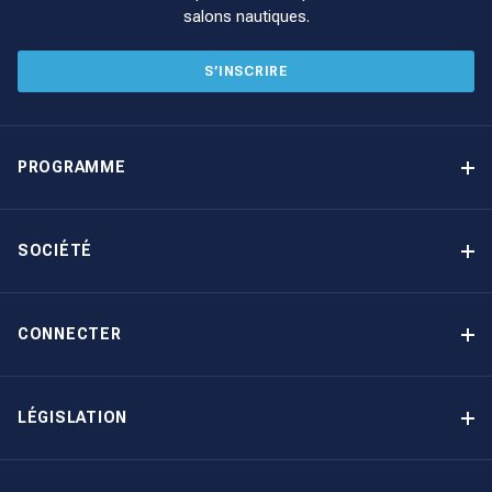
salons nautiques.
S’INSCRIRE
PROGRAMME
Programme de gestion locative
Avantages
SOCIÉTÉ
Option d’achat
Pourquoi choisir The Moorings
Revenu garanti
À propos de nous
CONNECTER
Notre histoire
Contact
Devenir propriétaire autrement
Inscription à la newsletter
LÉGISLATION
Salons et évènements
Politique de confidentialité
Blog
Politique en matière de cookies