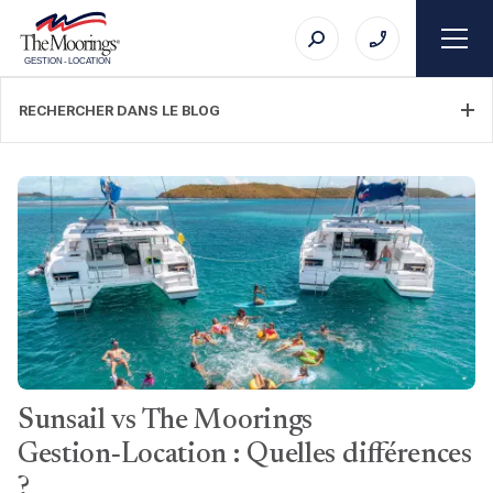
GESTION
-
LOCATION
RECHERCHER DANS LE BLOG
FILTRER LA CATÉGORIE
SUJET
Sunsail vs The Moorings
RECHERCHE
Gestion‑Location : Quelles différences
?