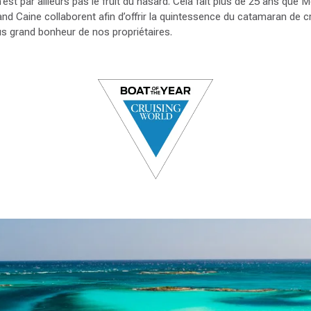
st par ailleurs pas le fruit du hasard. Cela fait plus de 25 ans que M
nd Caine collaborent afin d’offrir la quintessence du catamaran de c
lus grand bonheur de nos propriétaires.