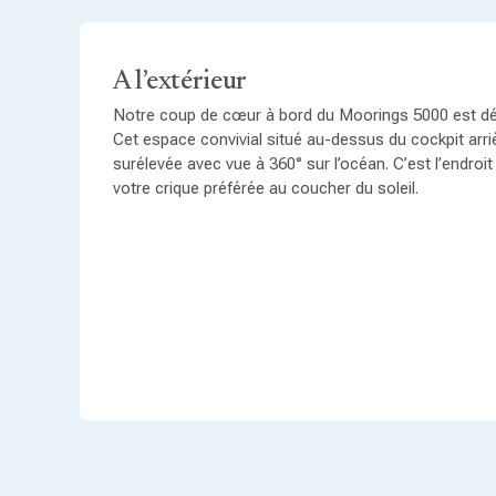
A l’extérieur
Notre coup de cœur à bord du Moorings 5000 est défi
Cet espace convivial situé au-dessus du cockpit arr
surélevée avec vue à 360° sur l’océan. C’est l’endroit
votre crique préférée au coucher du soleil.
En navigation
En navigation le Moorings 5000 se révèle extrême
catamarans construits en Afrique du Sud. D’une incro
malgré sa taille de grand, il saura ravir les passion
confirmés. Le petit plus ? Toutes les manœuvres so
barre ! Vous pouvez donc partir avec vos amis ou en
semble. Votre bateau, vos règles. L’heure est venue
propriétaire Moorings.