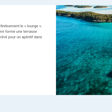
nitivement le « lounge ».
ière forme une terrasse
 rêvé pour un apéritif dans
ment marin, comme tous
yable légèreté à la barre
nés de bateaux débutants et
nt disponibles au poste de
 équipage réduit si bon vous
 pour vous de devenir