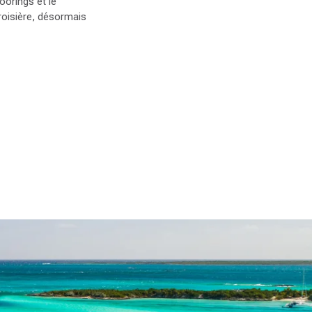
oorings et le
roisière, désormais