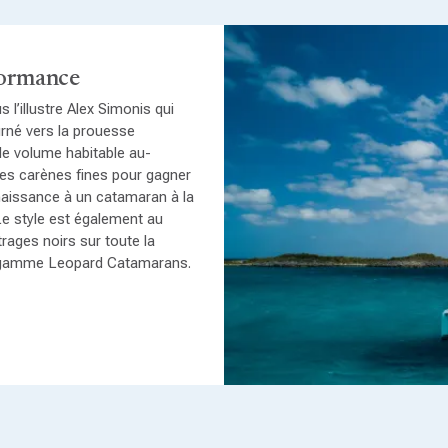
formance
 l’illustre Alex Simonis qui
urné vers la prouesse
le volume habitable au-
des carènes fines pour gagner
naissance à un catamaran à la
 Le style est également au
rages noirs sur toute la
la gamme Leopard Catamarans.
bain, le Moorings 5000 pourra
table convertible vient
de nécessité.