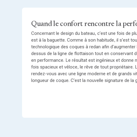
Quand le confort rencontre la per
Concernant le design du bateau, c’est une fois de plus
est à la baguette. Comme à son habitude, il s’est to
technologique des coques à redan afin d’augmenter 
dessus de la ligne de flottaison tout en conservant 
en performance. Le résultat est ingénieux et donne 
fois spacieux et véloce, le rêve de tout propriétaire.
rendez-vous avec une ligne moderne et de grands vit
longueur de coque. C’est la nouvelle signature de 
Confort à bord
Proposé en version 5 cabines doubles / 5 salles de 
accueillir confortablement 10 personnes à bord. Une 
parfaire en appoint la capacité de couchage en cas 