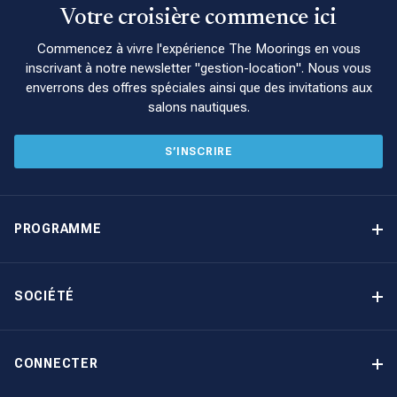
beauté naturelle infinie et à des souvenirs pour toute une vie.
Votre croisière commence ici
L’aéroport international des Seychelles n’est qu’à cinq minutes
Commencez à vivre l'expérience The Moorings en vous
en taxi de la base Moorings. Des vols directs sont disponibles
inscrivant à notre newsletter "gestion-location". Nous vous
depuis quelques villes européennes, mais la plupart des
enverrons des offres spéciales ainsi que des invitations aux
voyageurs auront des correspondances. Bien que le voyage
salons nautiques.
prenne du temps, le jeu en vaut la chandelle.
S’INSCRIRE
PROGRAMME
Programme de gestion locative
Avantages
SOCIÉTÉ
Option d’achat
Pourquoi choisir The Moorings
Revenu garanti
À propos de nous
CONNECTER
Notre histoire
Contact