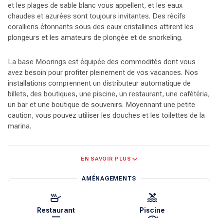
et les plages de sable blanc vous appellent, et les eaux
chaudes et azurées sont toujours invitantes. Des récifs
coralliens étonnants sous des eaux cristallines attirent les
plongeurs et les amateurs de plongée et de snorkeling.
La base Moorings est équipée des commodités dont vous
avez besoin pour profiter pleinement de vos vacances. Nos
installations comprennent un distributeur automatique de
billets, des boutiques, une piscine, un restaurant, une cafétéria,
un bar et une boutique de souvenirs. Moyennant une petite
caution, vous pouvez utiliser les douches et les toilettes de la
marina.
Les îles montagneuses et luxuriantes abritent des espèces
EN SAVOIR PLUS
d’oiseaux uniques que l’on ne trouve nulle part ailleurs dans le
monde. Des tortues géantes nichent sur les plages de sable fin
AMÉNAGEMENTS
et les jungles verdoyantes vous invitent à parcourir leurs
sentiers. Quatre-vingt-dix pour cent des habitants des
Seychelles vivent sur l’île principale de Mahé. Quelques stations
Restaurant
Piscine
balnéaires sont disséminées sur les îles, et de petits villages