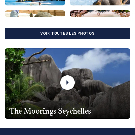
En quittant Mahé et le parc de Saint-Anne, vous vous dirigerez
vers Curieuse et un autre parc national. Celui-ci comprend un
sanctuaire de tortues, une forêt de Coco de Mer, ainsi que
VOIR TOUTES LES PHOTOS
d’autres plages et sites de plongée avec tuba. Curieuse fait
partie d’un groupe d’îles situées à une vingtaine de kilomètres
au nord-est de Mahé. Praslin possède des kilomètres de
plages immaculées, des restaurants, des centres de
villégiature, des sentiers de randonnée et des sites de plongée
et de snorkeling fantastiques. Juste à l’est se trouvent La
Digue et Anse Source d’Argent, l’une des plages les plus
pittoresques du monde.
Il ne s’agit là que de quelques-unes des îles intérieures, qui
peuvent occuper de nombreuses vacances. Les îles
extérieures nécessitent des navigations plus longues et sont
The Moorings Seychelles
très isolées, mais vous pouvez les atteindre si vous disposez
de suffisamment de temps. Quel que soit l’endroit où vous
naviguez aux Seychelles, attendez-vous au calme, à une