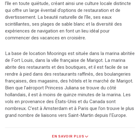
l’île en toute quiétude, créant ainsi une culture locale distincte
qui offre un large éventail d’options de restauration et de
divertissement. La beauté naturelle de l’île, ses eaux
scintillantes, ses plages de sable blanc et la diversité des
expériences de navigation en font un lieu idéal pour
commencer des vacances en croisière.
La base de location Moorings est située dans la marina abritée
de Fort Louis, dans la ville française de Marigot. La marina
abrite des restaurants et des boutiques, et il est facile de se
rendre à pied dans des restaurants raffinés, des boulangeries
françaises, des magasins, des hôtels et le marché de Marigot.
Bien que l’aéroport Princess Juliana se trouve du côté
hollandais, il est à moins de quinze minutes de la marina. Les
vols en provenance des États-Unis et du Canada sont
nombreux. C’est à Amsterdam et à Paris que l’on trouve le plus
grand nombre de liaisons vers Saint-Martin depuis l’Europe.
Saint-Martin possède de nombreuses baies et mouillages
EN SAVOIR PLUS
charmants, et vous pouvez facilement passer une semaine à