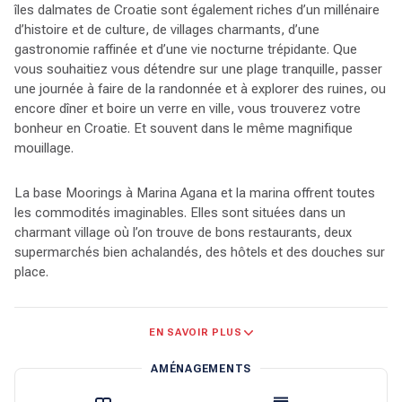
îles dalmates de Croatie sont également riches d’un millénaire
d’histoire et de culture, de villages charmants, d’une
gastronomie raffinée et d’une vie nocturne trépidante. Que
vous souhaitiez vous détendre sur une plage tranquille, passer
une journée à faire de la randonnée et à explorer des ruines, ou
encore dîner et boire un verre en ville, vous trouverez votre
bonheur en Croatie. Et souvent dans le même magnifique
mouillage.
La base Moorings à Marina Agana et la marina offrent toutes
les commodités imaginables. Elles sont situées dans un
charmant village où l’on trouve de bons restaurants, deux
supermarchés bien achalandés, des hôtels et des douches sur
place.
Les eaux de l’Adriatique sont profondes et la plupart des
EN SAVOIR PLUS
navigations se font à vue. Les restaurants et les centres de
villégiature situés dans des ports pittoresques disposent
AMÉNAGEMENTS
souvent de bouées pour leurs clients, et de nombreuses
marinas proposent des places pour la nuit. Presque tous les