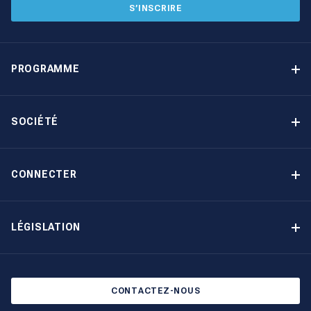
S’INSCRIRE
PROGRAMME
Programme de gestion locative
Avantages
SOCIÉTÉ
Option d’achat
Pourquoi choisir The Moorings
Revenu garanti
À propos de nous
CONNECTER
Notre histoire
Contact
Devenir propriétaire autrement
Inscription à la newsletter
LÉGISLATION
Salons et évènements
Politique de confidentialité
Blog
Politique en matière de cookies
CONTACTEZ-NOUS