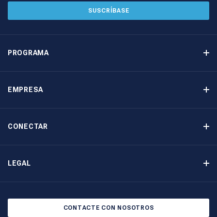
SUSCRÍBASE
PROGRAMA
Programa de propiedad de yates
Ingresos garantizados
EMPRESA
Opción de compra
Por qué elegir The Moorings
Beneficios
Quiénes somos
CONECTAR
Nuestra Historia
Contáctenos
Otras opciones de propiedad de yates
Suscripción al boletín de noticias
LEGAL
Salones náuticos y eventos
Política de cookies
Política de privacidad
CONTACTE CON NOSOTROS