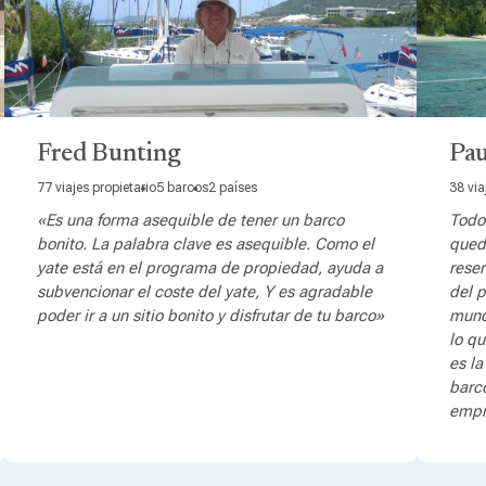
Fred Bunting
Pau
77 viajes propietario
5 barcos
2 países
38 via
«Es una forma asequible de tener un barco
Todo
bonito. La palabra clave es asequible. Como el
qued
yate está en el programa de propiedad, ayuda a
reser
subvencionar el coste del yate, Y es agradable
del p
poder ir a un sitio bonito y disfrutar de tu barco»
mund
lo q
es l
barco
empr