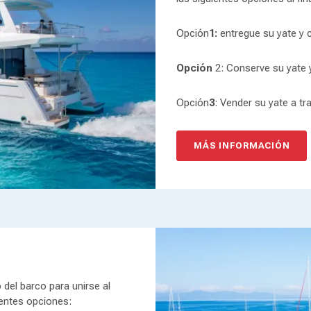
Opción
1:
entregue su yate y
Opción
2: Conserve su yate 
Opción
3
: Vender su yate a tr
MÁS INFORMACIÓN
 del barco para unirse al
uientes opciones: