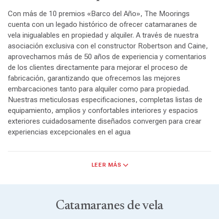
Con más de 10 premios «Barco del Año», The Moorings
cuenta con un legado histórico de ofrecer catamaranes de
vela inigualables en propiedad y alquiler. A través de nuestra
asociación exclusiva con el constructor Robertson and Caine,
aprovechamos más de 50 años de experiencia y comentarios
de los clientes directamente para mejorar el proceso de
fabricación, garantizando que ofrecemos las mejores
embarcaciones tanto para alquiler como para propiedad.
Nuestras meticulosas especificaciones, completas listas de
equipamiento, amplios y confortables interiores y espacios
exteriores cuidadosamente diseñados convergen para crear
experiencias excepcionales en el agua
Rendimiento de navegación
: Los catamaranes de vela
LEER MÁS
Moorings son conocidos por su excelente rendimiento en
navegación. Con diseños de casco eficientes, planos vélicos
optimizados para la velocidad y la estabilidad, y características
de manejo con gran capacidad de respuesta, los catamaranes
Catamaranes de vela
Moorings ofrecen una experiencia de navegación satisfactoria,