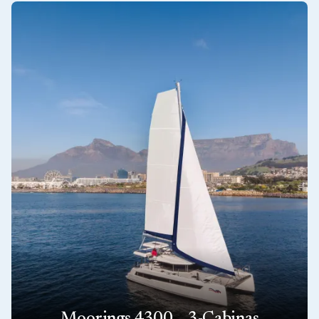
tanto en cruceros de placer como en regatas de competición.
Espaciosos y cómodos
: Los catamaranes The Moorings
son famosos por sus amplias distribuciones y cómodos
espacios habitables. Cuentan con amplios salones con vistas
panorámicas, cabinas de generosas dimensiones con baños
en suite y amplias zonas de cubierta para relajarse y socializar.
Las distribuciones garantizan un amplio espacio para todos a
bordo, haciendo que las estancias prolongadas en el mar sean
agradables.
Estabilidad y seguridad
: El diseño de doble casco de los
catamaranes proporciona estabilidad inherente en el agua,
reduciendo el movimiento de balanceo y ofreciendo una
plataforma estable incluso con mar gruesa. Esta estabilidad
aumenta la seguridad y el confort tanto de los pasajeros como
de la tripulación, lo que hace que un catamarán Moorings sea
ideal para familias, parejas de crucero y aquellos que se inician
en la navegación.
Moorings 4300 – 3-Cabinas