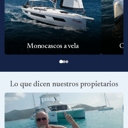
Monocascos a vela
Ca
Lo que dicen nuestros propietarios