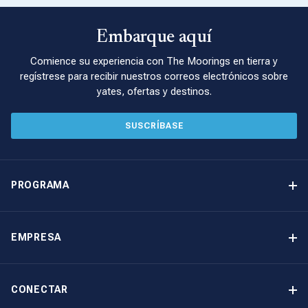
Embarque aquí
Comience su experiencia con The Moorings en tierra y
regístrese para recibir nuestros correos electrónicos sobre
yates, ofertas y destinos.
SUSCRÍBASE
PROGRAMA
Programa de propiedad de yates
Ingresos garantizados
EMPRESA
Opción de compra
Por qué elegir The Moorings
Beneficios
Quiénes somos
CONECTAR
Nuestra Historia