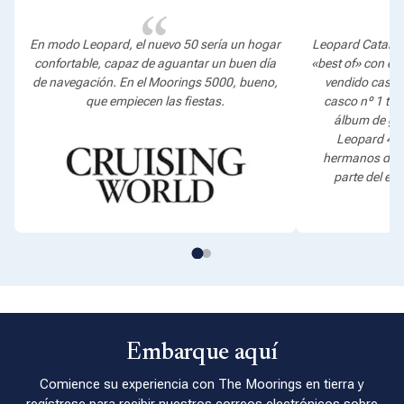
En modo Leopard, el nuevo 50 sería un hogar
Leopard Catama
confortable, capaz de aguantar un buen día
«best of» con es
de navegación. En el Moorings 5000, bueno,
vendido casi 3
que empiecen las fiestas.
casco nº 1 toc
álbum de gran
Leopard 42 
hermanos de 40
parte del est
Embarque aquí
Comience su experiencia con The Moorings en tierra y