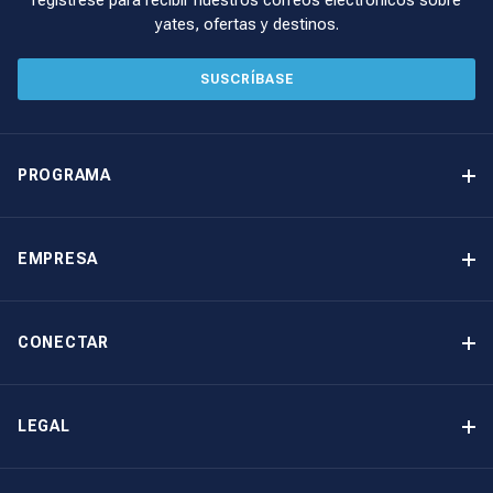
regístrese para recibir nuestros correos electrónicos sobre
yates, ofertas y destinos.
SUSCRÍBASE
PROGRAMA
Programa de propiedad de yates
Ingresos garantizados
EMPRESA
Opción de compra
Por qué elegir The Moorings
Beneficios
Quiénes somos
CONECTAR
Nuestra Historia
Contáctenos
Otras opciones de propiedad de yates
Suscripción al boletín de noticias
LEGAL
Salones náuticos y eventos
Política de cookies