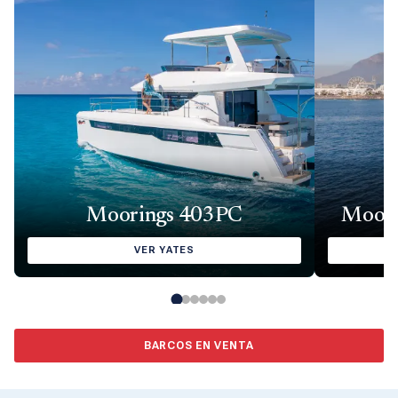
Moorings 403PC
Moori
VER YATES
BARCOS EN VENTA