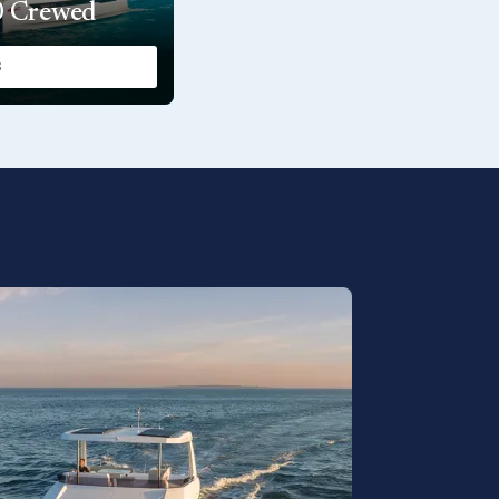
0 Crewed
S