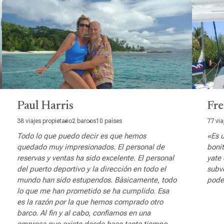
Paul Harris
Fre
38 viajes propietario
2 barcos
10 países
77 via
Todo lo que puedo decir es que hemos
«Es 
quedado muy impresionados. El personal de
bonit
reservas y ventas ha sido excelente. El personal
yate
del puerto deportivo y la dirección en todo el
subve
mundo han sido estupendos. Básicamente, todo
poder
lo que me han prometido se ha cumplido. Esa
es la razón por la que hemos comprado otro
barco. Al fin y al cabo, confiamos en una