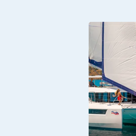
podrá disfrutar de cócteles en cubierta mientras toma el
garantiza una gran variedad para elegir a sus acompañante