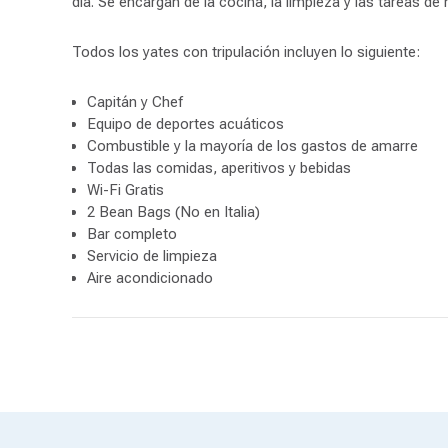
día. Se encargan de la cocina, la limpieza y las tareas d
Todos los yates con tripulación incluyen lo siguiente:
Capitán y Chef
Equipo de deportes acuáticos
Combustible y la mayoría de los gastos de amarre
Todas las comidas, aperitivos y bebidas
Wi-Fi Gratis
2 Bean Bags (No en Italia)
Bar completo
Servicio de limpieza
Aire acondicionado
Nuestros yates con tripulación
Embárquese en su aventura de alquiler con tripulación a 
abiertos y características de vanguardia para una experi
innovación y lujo en el agua.
Cada yate ofrece amplias cubiertas y espaciosos interio