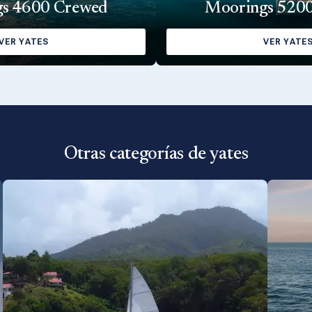
s 4600 Crewed
Moorings 520
VER YATES
VER YATE
Otras categorías de yates