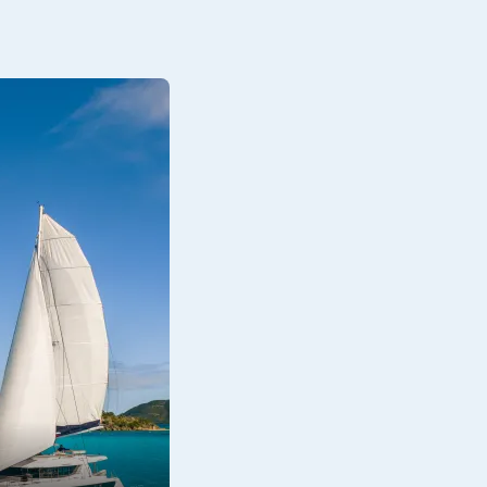
flota cuenta con yates de 4 a 6 camarotes, lo que