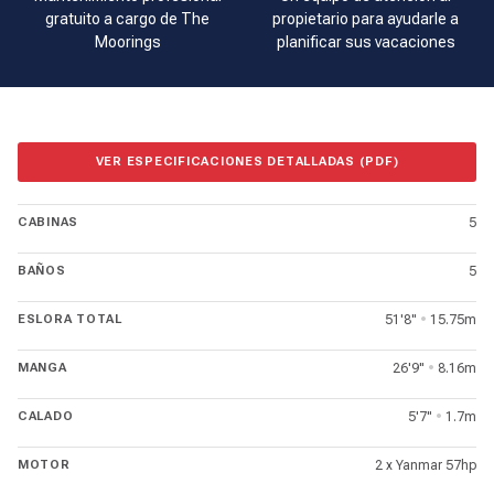
gratuito a cargo de The
propietario para ayudarle a
Moorings
planificar sus vacaciones
VER ESPECIFICACIONES DETALLADAS (PDF)
CABINAS
5
BAÑOS
5
ESLORA TOTAL
51'8"
•
15.75m
MANGA
26'9"
•
8.16m
CALADO
5'7"
•
1.7m
MOTOR
2 x Yanmar 57hp