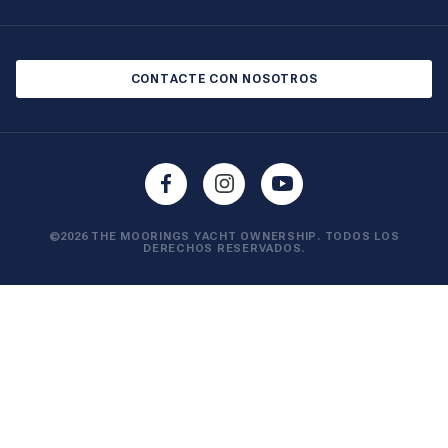
Salones náuticos y eventos
Política de cookies
Política de privacidad
CONTACTE CON NOSOTROS
©2026 THE MOORINGS YACHT OWNERSHIP. TODOS LOS
DERECHOS RESERVADOS.