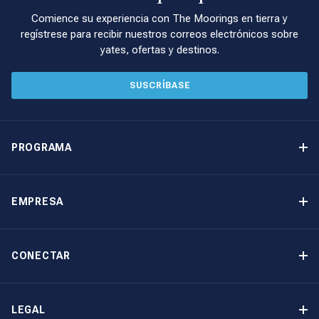
Comience su experiencia con The Moorings en tierra y
regístrese para recibir nuestros correos electrónicos sobre
yates, ofertas y destinos.
SUSCRÍBASE
PROGRAMA
Programa de propiedad de yates
Ingresos garantizados
EMPRESA
Opción de compra
Por qué elegir The Moorings
Beneficios
Quiénes somos
CONECTAR
Nuestra Historia
Contáctenos
Otras opciones de propiedad de yates
Suscripción al boletín de noticias
LEGAL