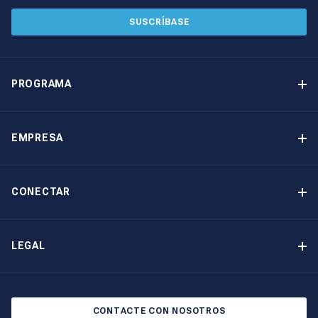
SUSCRÍBASE
PROGRAMA
Programa de propiedad de yates
Ingresos garantizados
EMPRESA
Opción de compra
Por qué elegir The Moorings
Beneficios
Quiénes somos
CONECTAR
Nuestra Historia
Contáctenos
Otras opciones de propiedad de yates
Suscripción al boletín de noticias
LEGAL
Salones náuticos y eventos
Política de cookies
Política de privacidad
CONTACTE CON NOSOTROS