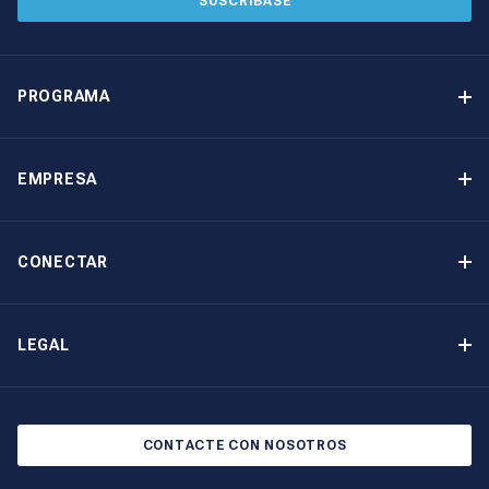
SUSCRÍBASE
PROGRAMA
Programa de propiedad de yates
Ingresos garantizados
EMPRESA
Opción de compra
Por qué elegir The Moorings
Beneficios
Quiénes somos
CONECTAR
Nuestra Historia
Contáctenos
Otras opciones de propiedad de yates
Suscripción al boletín de noticias
LEGAL
Salones náuticos y eventos
Política de cookies
Política de privacidad
CONTACTE CON NOSOTROS