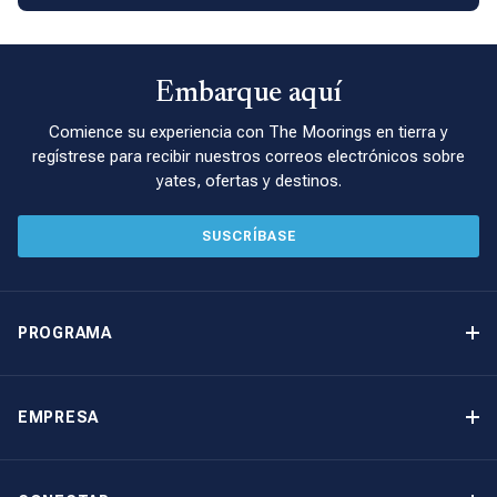
Embarque aquí
Comience su experiencia con The Moorings en tierra y
regístrese para recibir nuestros correos electrónicos sobre
yates, ofertas y destinos.
SUSCRÍBASE
PROGRAMA
Programa de propiedad de yates
Ingresos garantizados
EMPRESA
Opción de compra
Por qué elegir The Moorings
Beneficios
Quiénes somos