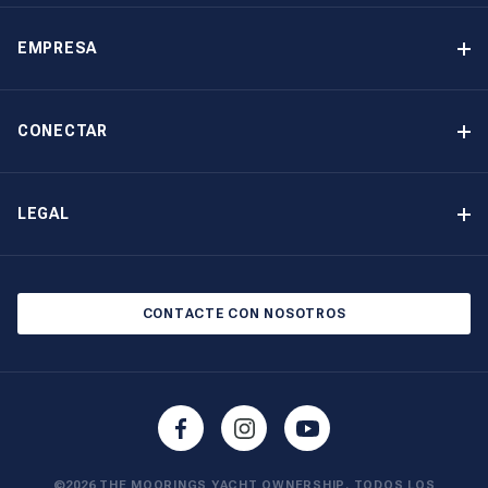
Programa de propiedad de yates
Ingresos garantizados
EMPRESA
Opción de compra
Por qué elegir The Moorings
Beneficios
Quiénes somos
CONECTAR
Nuestra Historia
Contáctenos
Otras opciones de propiedad de yates
Suscripción al boletín de noticias
LEGAL
Salones náuticos y eventos
Política de cookies
Política de privacidad
CONTACTE CON NOSOTROS
©2026 THE MOORINGS YACHT OWNERSHIP. TODOS LOS