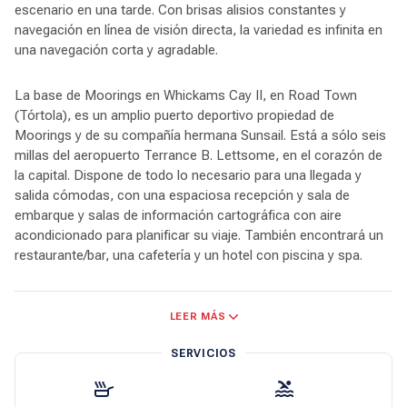
escenario en una tarde. Con brisas alisios constantes y
navegación en línea de visión directa, la variedad es infinita en
una navegación corta y agradable.
La base de Moorings en Whickams Cay II, en Road Town
(Tórtola), es un amplio puerto deportivo propiedad de
Moorings y de su compañía hermana Sunsail. Está a sólo seis
millas del aeropuerto Terrance B. Lettsome, en el corazón de
la capital. Dispone de todo lo necesario para una llegada y
salida cómodas, con una espaciosa recepción y sala de
embarque y salas de información cartográfica con aire
acondicionado para planificar su viaje. También encontrará un
restaurante/bar, una cafetería y un hotel con piscina y spa.
Las aguas de las Islas Vírgenes Británicas son famosas por su
LEER MÁS
claridad y color brillante. Las playas son de un blanco
impresionante, con arena suave y aguas cálidas y acogedoras.
SERVICIOS
Se puede practicar snorkel en las playas, y lugares únicos
como los Indios y los Baños de Virgen Gorda son memorables
atracciones submarinas de categoría mundial. Los días son