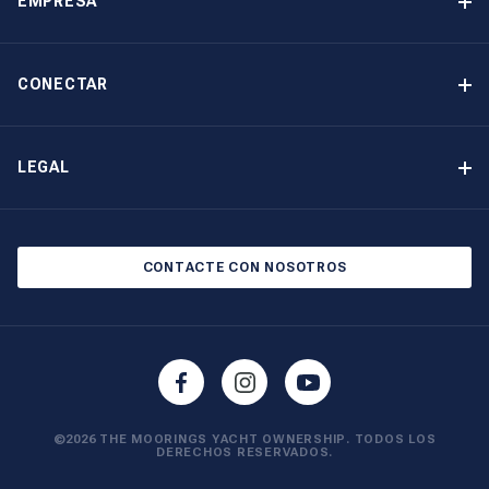
EMPRESA
Opción de compra
Por qué elegir The Moorings
Beneficios
Quiénes somos
CONECTAR
Nuestra Historia
Contáctenos
Otras opciones de propiedad de yates
Suscripción al boletín de noticias
LEGAL
Salones náuticos y eventos
Política de cookies
Política de privacidad
CONTACTE CON NOSOTROS
©2026 THE MOORINGS YACHT OWNERSHIP. TODOS LOS
DERECHOS RESERVADOS.