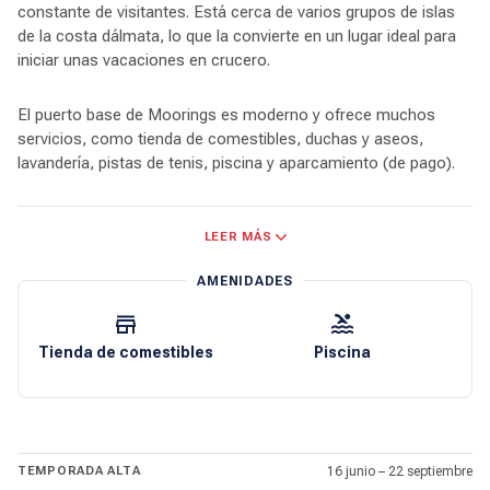
constante de visitantes. Está cerca de varios grupos de islas
de la costa dálmata, lo que la convierte en un lugar ideal para
iniciar unas vacaciones en crucero.
El puerto base de Moorings es moderno y ofrece muchos
servicios, como tienda de comestibles, duchas y aseos,
lavandería, pistas de tenis, piscina y aparcamiento (de pago).
Cerca de la entrada del puerto deportivo hay un mercado
LEER MÁS
Konzum. Este mercado local vende productos variados, como
panadería, frutas y verduras frescas, charcutería, productos
AMENIDADES
lácteos y carne fresca.
Tanto si busca playas vírgenes, una vida nocturna activa,
Tienda de comestibles
Piscina
alimentos frescos de la zona, submarinismo y buceo con
tubo, como si simplemente le gusta navegar, en las aguas
croatas lo encontrará. Hay más de mil islas frente a la costa,
desde diminutos islotes deshabitados hasta islas con mil años
de historia. Dubrovnik le sitúa cerca de docenas de islas de
TEMPORADA ALTA
16 junio – 22 septiembre
buen tamaño listas para explorar.