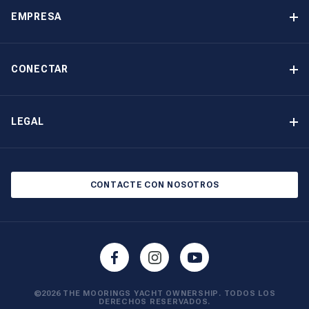
Ingresos garantizados
EMPRESA
Opción de compra
Por qué elegir The Moorings
Beneficios
Quiénes somos
CONECTAR
Nuestra Historia
Contáctenos
Otras opciones de propiedad de yates
Suscripción al boletín de noticias
LEGAL
Salones náuticos y eventos
Política de cookies
Política de privacidad
CONTACTE CON NOSOTROS
©2026 THE MOORINGS YACHT OWNERSHIP. TODOS LOS
DERECHOS RESERVADOS.