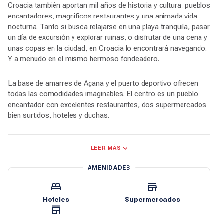
Croacia también aportan mil años de historia y cultura, pueblos
encantadores, magníficos restaurantes y una animada vida
nocturna. Tanto si busca relajarse en una playa tranquila, pasar
un día de excursión y explorar ruinas, o disfrutar de una cena y
unas copas en la ciudad, en Croacia lo encontrará navegando.
Y a menudo en el mismo hermoso fondeadero.
La base de amarres de Agana y el puerto deportivo ofrecen
todas las comodidades imaginables. El centro es un pueblo
encantador con excelentes restaurantes, dos supermercados
bien surtidos, hoteles y duchas.
Las aguas del Adriático son profundas, y la mayor parte de la
LEER MÁS
navegación se realiza por línea de vista. Los restaurantes y
complejos turísticos de los puertos pintorescos suelen tener
AMENIDADES
amarres para los clientes, y muchos puertos deportivos
disponen de amarres transitorios. Y casi todos los puertos
cuentan con puntos de fondeo designados, por lo que
Hoteles
Supermercados
encontrar un lugar para pasar la noche siempre será fácil.