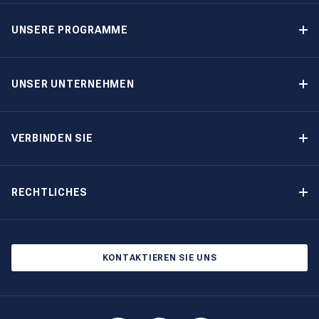
UNSERE PROGRAMME
Yachteigner-Programme
Garantiertes Einkommen – Programm
UNSER UNTERNEHMEN
Option-zum-Kauf-Programm
Warum The Moorings wählen
Eigner-Vorteile
Über uns
VERBINDEN SIE
Unsere Geschichte
Bootsmessen und Veranstaltungen
Andere Optionen für Yachteigentum
Kontakt
RECHTLICHES
Newsletter abonnieren
Cookie-Einstellungen
Blog
Datenschutzbestimmungen
KONTAKTIEREN SIE UNS