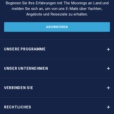
Beginnen Sie Ihre Erfahrungen mit The Moorings an Land und
melden Sie sich an, um von uns E-Mails über Yachten,
Angebote und Reiseziele zu erhalten.
ABONNIEREN
UNSERE PROGRAMME
Yachteigner-Programme
Garantiertes Einkommen – Programm
UNSER UNTERNEHMEN
Option-zum-Kauf-Programm
Warum The Moorings wählen
Eigner-Vorteile
Über uns
VERBINDEN SIE
Unsere Geschichte
Bootsmessen und Veranstaltungen
Andere Optionen für Yachteigentum
Kontakt
RECHTLICHES
Newsletter abonnieren