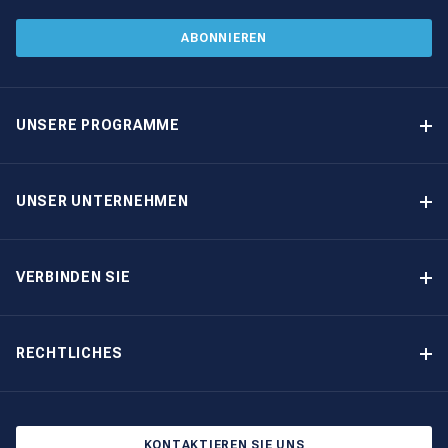
ABONNIEREN
UNSERE PROGRAMME
Yachteigner-Programme
Garantiertes Einkommen – Programm
UNSER UNTERNEHMEN
Option-zum-Kauf-Programm
Warum The Moorings wählen
Eigner-Vorteile
Über uns
VERBINDEN SIE
Unsere Geschichte
Bootsmessen und Veranstaltungen
Andere Optionen für Yachteigentum
Kontakt
RECHTLICHES
Newsletter abonnieren
Cookie-Einstellungen
Blog
Datenschutzbestimmungen
KONTAKTIEREN SIE UNS