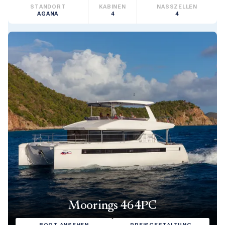
STANDORT
KABINEN
NASSZELLEN
AGANA
4
4
Moorings 464PC