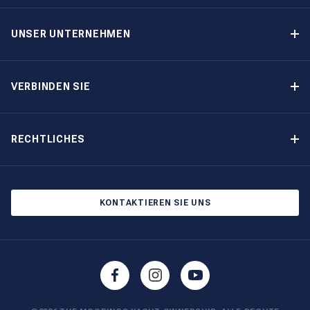
Yachteigner-Programme
Garantiertes Einkommen – Programm
UNSER UNTERNEHMEN
Option-zum-Kauf-Programm
Warum The Moorings wählen
Eigner-Vorteile
Über uns
VERBINDEN SIE
Unsere Geschichte
Bootsmessen und Veranstaltungen
Andere Optionen für Yachteigentum
Kontakt
RECHTLICHES
Newsletter abonnieren
Cookie-Einstellungen
Blog
Datenschutzbestimmungen
KONTAKTIEREN SIE UNS