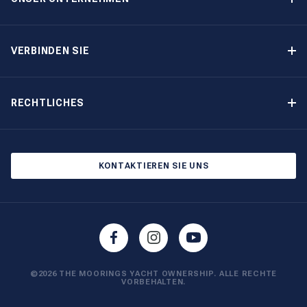
Option-zum-Kauf-Programm
Warum The Moorings wählen
Eigner-Vorteile
Über uns
VERBINDEN SIE
Unsere Geschichte
Bootsmessen und Veranstaltungen
Andere Optionen für Yachteigentum
Kontakt
RECHTLICHES
Newsletter abonnieren
Cookie-Einstellungen
Blog
Datenschutzbestimmungen
KONTAKTIEREN SIE UNS
©2026 THE MOORINGS YACHT OWNERSHIP. ALLE RECHTE
VORBEHALTEN.