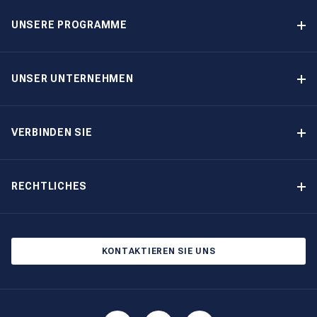
UNSERE PROGRAMME
Yachteigner-Programme
Garantiertes Einkommen – Programm
UNSER UNTERNEHMEN
Option-zum-Kauf-Programm
Warum The Moorings wählen
Eigner-Vorteile
Über uns
VERBINDEN SIE
Unsere Geschichte
Bootsmessen und Veranstaltungen
Andere Optionen für Yachteigentum
Kontakt
RECHTLICHES
Newsletter abonnieren
Cookie-Einstellungen
Blog
Datenschutzbestimmungen
KONTAKTIEREN SIE UNS