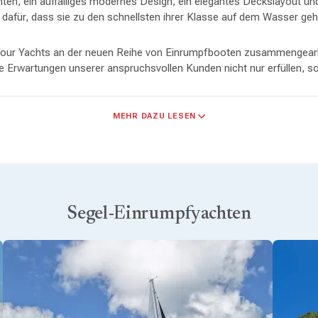
ten, ein auffälliges modernes Design, ein elegantes Deckslayout un
d dafür, dass sie zu den schnellsten ihrer Klasse auf dem Wasser geh
our Yachts an der neuen Reihe von Einrumpfbooten zusammengearbe
e Erwartungen unserer anspruchsvollen Kunden nicht nur erfüllen, so
MEHR DAZU LESEN
tigem Design und geräumigen, hellen Innenräumen sorgt für angen
Manövrierfähigkeit und sicheres Handling.
 herunterklappbare Badeplattformen und breite Kabinentüren sorgen
ner kompletten Elektronik ausgestattet sind.
legenheiten und geräumige Kabinen, einschließlich der größten Vors
Segel-Einrumpfyachten
r zusätzliche Schlafplätze.
rliche Licht mit Fenstern, Luken und potenziellen Rumpffenstern.
nd Konstruktionstechniken.
attungen.