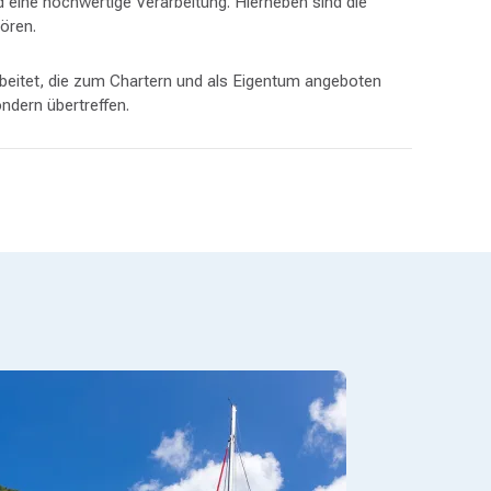
d eine hochwertige Verarbeitung. Hierneben sind die
ören.
itet, die zum Chartern und als Eigentum angeboten
ndern übertreffen.
ehmes Segeln.
 für mühelose Bewegung an Bord.
chiffskabinen in ihrer Klasse.