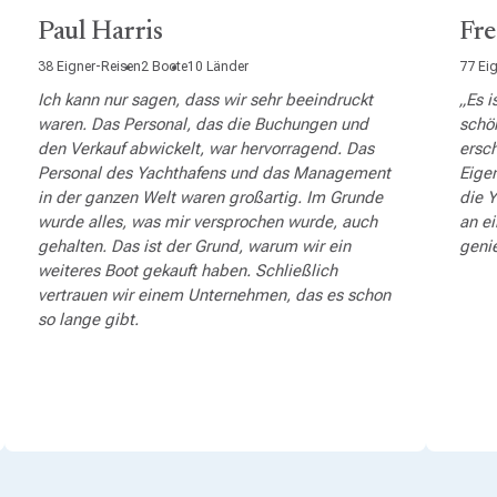
Paul Harris
Fre
38 Eigner-Reisen
2 Boote
10 Länder
77 Ei
Ich kann nur sagen, dass wir sehr beeindruckt
„Es i
waren. Das Personal, das die Buchungen und
schö
den Verkauf abwickelt, war hervorragend. Das
ersc
Personal des Yachthafens und das Management
Eigen
in der ganzen Welt waren großartig. Im Grunde
die Y
wurde alles, was mir versprochen wurde, auch
an ei
gehalten. Das ist der Grund, warum wir ein
geni
weiteres Boot gekauft haben. Schließlich
vertrauen wir einem Unternehmen, das es schon
so lange gibt.