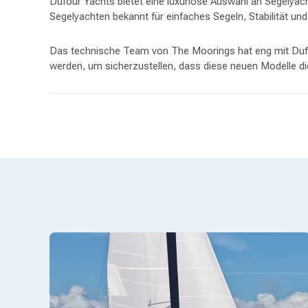
Dufour Yachts bietet eine luxuriöse Auswahl an Segelyach
Segelyachten bekannt für einfaches Segeln, Stabilität un
Das technische Team von The Moorings hat eng mit Duf
werden, um sicherzustellen, dass diese neuen Modelle di
Dufour Einrumpfboote zeichnen sich aus durch:
Leistung und Komfort:
Die Kombination aus seetüch
Stabile Handhabung:
Die stabilen Rümpfe sorgen für 
Leichte Fortbewegung
: Übersichtliche Deckspläne,
Fortschrittliche Navigation:
Zwei Steuerstände mit ei
Geräumiges Wohnen:
Große Cockpits, bequeme Sitzge
Flexibles Layout:
Der Salon bietet umbaubare Sitze fü
Reichlich natürliches Licht:
Maximieren Sie das natü
Hochwertige Konstruktion:
Die besten Materialien u
Modernes Interieur:
Moderne und leichte Innenausst