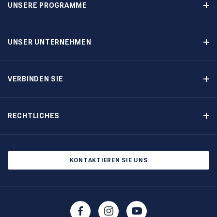
UNSERE PROGRAMME
Yachteigner-Programme
Garantiertes Einkommen – Programm
UNSER UNTERNEHMEN
Option-zum-Kauf-Programm
Warum The Moorings wählen
Eigner-Vorteile
Über uns
VERBINDEN SIE
Unsere Geschichte
Bootsmessen und Veranstaltungen
Andere Optionen für Yachteigentum
Kontakt
RECHTLICHES
Newsletter abonnieren
Cookie-Einstellungen
Blog
Datenschutzbestimmungen
KONTAKTIEREN SIE UNS