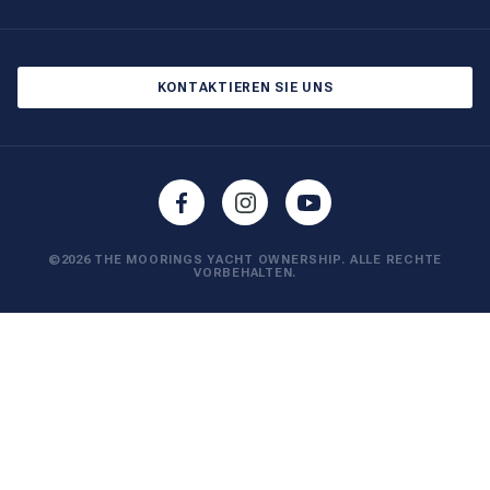
Newsletter abonnieren
Cookie-Einstellungen
Blog
Datenschutzbestimmungen
KONTAKTIEREN SIE UNS
©2026 THE MOORINGS YACHT OWNERSHIP. ALLE RECHTE
VORBEHALTEN.