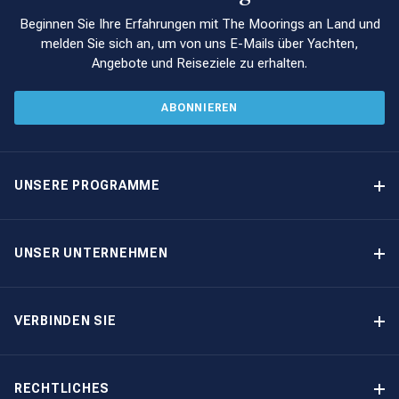
Beginnen Sie Ihre Erfahrungen mit The Moorings an Land und
melden Sie sich an, um von uns E-Mails über Yachten,
Angebote und Reiseziele zu erhalten.
ABONNIEREN
UNSERE PROGRAMME
Yachteigner-Programme
Garantiertes Einkommen – Programm
UNSER UNTERNEHMEN
Option-zum-Kauf-Programm
Warum The Moorings wählen
Eigner-Vorteile
Über uns
VERBINDEN SIE
Unsere Geschichte
Bootsmessen und Veranstaltungen
Andere Optionen für Yachteigentum
Kontakt
RECHTLICHES