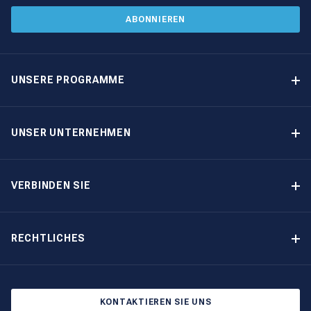
ABONNIEREN
UNSERE PROGRAMME
Yachteigner-Programme
Garantiertes Einkommen – Programm
UNSER UNTERNEHMEN
Option-zum-Kauf-Programm
Warum The Moorings wählen
Eigner-Vorteile
Über uns
VERBINDEN SIE
Unsere Geschichte
Bootsmessen und Veranstaltungen
Andere Optionen für Yachteigentum
Kontakt
RECHTLICHES
Newsletter abonnieren
Cookie-Einstellungen
Blog
Datenschutzbestimmungen
KONTAKTIEREN SIE UNS