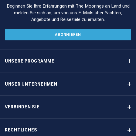
Beginnen Sie Ihre Erfahrungen mit The Moorings an Land und
melden Sie sich an, um von uns E-Mails über Yachten,
Angebote und Reiseziele zu erhalten.
ABONNIEREN
UNSERE PROGRAMME
Yachteigner-Programme
Garantiertes Einkommen – Programm
UNSER UNTERNEHMEN
Option-zum-Kauf-Programm
Warum The Moorings wählen
Eigner-Vorteile
Über uns
VERBINDEN SIE
Unsere Geschichte
Bootsmessen und Veranstaltungen
Andere Optionen für Yachteigentum
Kontakt
RECHTLICHES