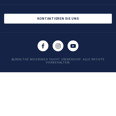
Newsletter abonnieren
Cookie-Einstellungen
Blog
Datenschutzbestimmungen
KONTAKTIEREN SIE UNS
©2026 THE MOORINGS YACHT OWNERSHIP. ALLE RECHTE
VORBEHALTEN.