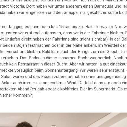
tstadt Victoria. Dort haben wir unter anderem einen Barracuda und 
da haben wir eingefroren und den Snapper nur gekühlt, er sollte bald
ittag ging es dann noch los: 15 sm bis zur Baie Ternay im Nord
mussten wir erst mal aufpassen, dass wir in der Fahrrinne bleiben. 
rt Untiefen direkt neben der Fahrrinne sind (nicht sichtbar). In der 
r beiden Bojen festmachen oder in der Nähe ankern. Im Westteil der 
ker verschont bleiben. Bald kam auch der Ranger, um die Gebühr für
 erheben. Das Baden in dieser einsamen Bucht war herrlich. Nachts 
auch kein Restaurant in dieser Bucht. Aber wir hatten ja gut eingekau
eckte vorzüglich beim Sonnenuntergang. Wir waren sehr erstaunt, 
m Salon waren und das Essen zubereitet haben ohne uns gegenseitig 
r Anker auch immer ein angenehmer Wind. Da fehlt dann nur
noch
ein
perfekten Abend (es gab sogar alkohlfreies Bier im Supermarkt. Ob e
 hierher kommen?).