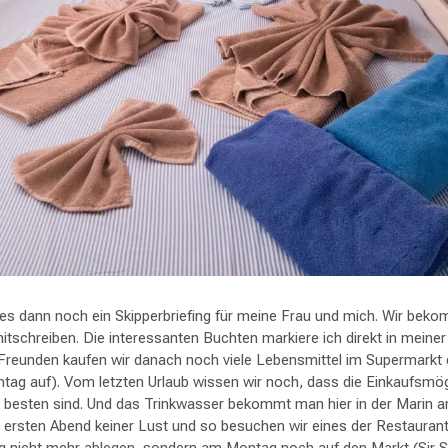
es dann noch ein Skipperbriefing für meine Frau und mich. Wir beko
 mitschreiben. Die interessanten Buchten markiere ich direkt in meine
eunden kaufen wir danach noch viele Lebensmittel im Supermarkt 
tag auf). Vom letzten Urlaub wissen wir noch, dass die Einkaufsmög
besten sind. Und das Trinkwasser bekommt man hier in der Marin a
rsten Abend keiner Lust und so besuchen wir eines der Restaurants
g nicht mehr ablegen, sondern am Montag noch auf den Markt (Sir 