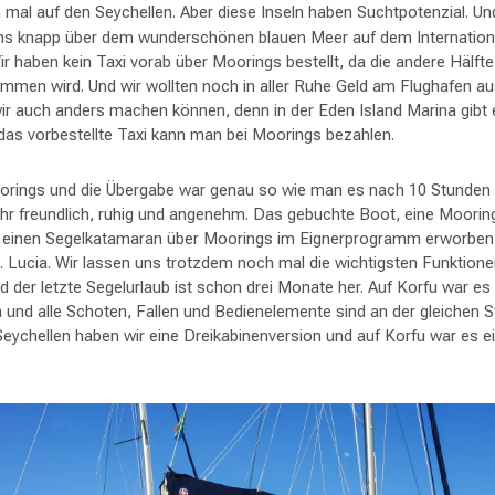
n mal auf den Seychellen. Aber diese Inseln haben Suchtpotenzial. Un
gens knapp über dem wunderschönen blauen Meer auf dem Internationa
ir haben kein Taxi vorab über Moorings bestellt, da die andere Hälft
mmen wird. Und wir wollten noch in aller Ruhe Geld am Flughafen 
wir auch anders machen können, denn in der Eden Island Marina gibt
as vorbestellte Taxi kann man bei Moorings bezahlen.
rings und die Übergabe war genau so wie man es nach 10 Stunden
hr freundlich, ruhig und angenehm. Das gebuchte Boot, eine Moorin
o einen Segelkatamaran über Moorings im Eignerprogramm erworben
St. Lucia. Wir lassen uns trotzdem noch mal die wichtigsten Funktionen
nd der letzte Segelurlaub ist schon drei Monate her. Auf Korfu war es 
h und alle Schoten, Fallen und Bedienelemente sind an der gleichen St
ychellen haben wir eine Dreikabinenversion und auf Korfu war es ei