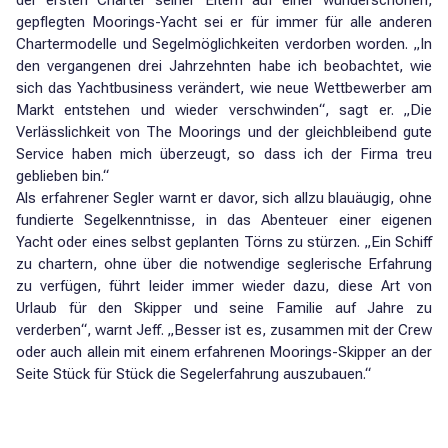
der ersten Charter seiner Eltern auf einer wunderschönen,
gepflegten Moorings-Yacht sei er für immer für alle anderen
Chartermodelle und Segelmöglichkeiten verdorben worden. „In
den vergangenen drei Jahrzehnten habe ich beobachtet, wie
sich das Yachtbusiness verändert, wie neue Wettbewerber am
Markt entstehen und wieder verschwinden“, sagt er. „Die
Verlässlichkeit von The Moorings und der gleichbleibend gute
Service haben mich überzeugt, so dass ich der Firma treu
geblieben bin.“
Als erfahrener Segler warnt er davor, sich allzu blauäugig, ohne
fundierte Segelkenntnisse, in das Abenteuer einer eigenen
Yacht oder eines selbst geplanten Törns zu stürzen. „Ein Schiff
zu chartern, ohne über die notwendige seglerische Erfahrung
zu verfügen, führt leider immer wieder dazu, diese Art von
Urlaub für den Skipper und seine Familie auf Jahre zu
verderben“, warnt Jeff. „Besser ist es, zusammen mit der Crew
oder auch allein mit einem erfahrenen Moorings-Skipper an der
Seite Stück für Stück die Segelerfahrung auszubauen.“