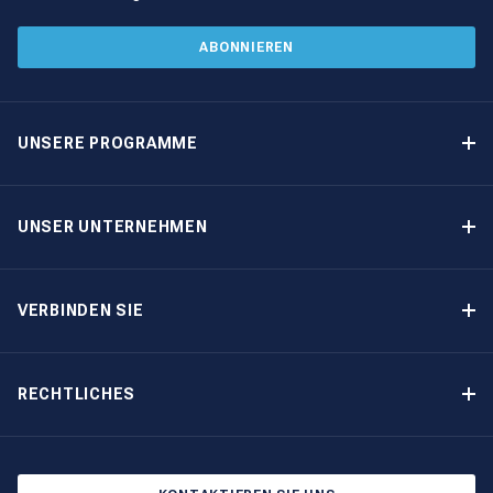
ABONNIEREN
UNSERE PROGRAMME
Yachteigner-Programme
Garantiertes Einkommen – Programm
UNSER UNTERNEHMEN
Option-zum-Kauf-Programm
Warum The Moorings wählen
Eigner-Vorteile
Über uns
VERBINDEN SIE
Unsere Geschichte
Bootsmessen und Veranstaltungen
Andere Optionen für Yachteigentum
Kontakt
RECHTLICHES
Newsletter abonnieren
Cookie-Einstellungen
Blog
Datenschutzbestimmungen