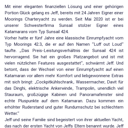
Mit einer eleganten finanziellen Lösung und einer gehörigen
Portion Glück gelang es Jeff, bereits mit 24 Jahren Eigner einer
Moorings Charteryacht zu werden. Seit Mai 2020 ist er bei
unserer Schwesterfirma Sunsail stolzer Eigner eines
Katamarans vom Typ Sunsail 424.
Vorher hatte er fünf Jahre eine klassische Einrumpfyacht vom
Typ Moorings 42.3, die er auf den Namen “Luff out Loud“
taufte. „Das Preis-Leistungsverhältnis der Sunsail 424 ist
hervorragend. Sie hat ein großes Platzangebot und ist mit
vielen nützlichen Features ausgestattet“, schwärmt Jeff. Und
betont, dass der Wechsel von einer Einrumpfyacht auf einen
Katamaran vor allem mehr Komfort und liebgewonnene Extras
mit sich bringt: „Cockpitkühlschrank, Wassermacher, Davit für
das Dinghi, elektrische Ankerwinde, Trampolin, unendlich viel
Stauraum, großzügige Kabinen und Panoramafenster sind
echte Pluspunkte auf dem Katamaran. Dazu kommen ein
erhöhter Ruderstand und guter Rundumschutz bei schlechtem
Wetter.“
Jeff und seine Familie sind begeistert von ihrer aktuellen Yacht,
das nach der ersten Yacht von Jeffs Eltern benannt wurde. Jeff