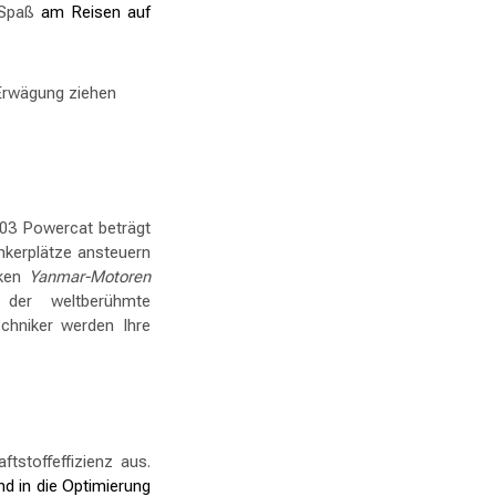
 Spaß
am Reisen auf
Erwägung ziehen
03 Powercat beträgt
nkerplätze ansteuern
rken
Yanmar-Motoren
, der weltberühmte
echniker werden Ihre
tstoffeffizienz aus.
nd in die Optimierung