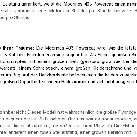
e Leistung garantiert, weist die Moorings 403 Powercat einen mini
rfahrt verbraucht jeder Motor nur 30 Liter pro Stunde, bei voller
ter pro Stunde.
e Ihrer Träume
: Die Moorings 403 Powercat wird, wie die letzt
ls 3-Kabinen-Eigentümerversion angeboten. Als Eigner genießen S
bordrumpfes mit einem großen Bett (genauso groß wie bei de
ercat), einem Schreibtisch, einem großen Kleiderschrank und v
 im Bug. Auf der Backbordseite befinden sich die beiden zusätzlic
ei großen Doppelbetten, einem Badezimmer und viel Licht ausgestatt
Wohnbereich
: Dieses Modell hat wahrscheinlich die größte Flybridge 
n bequem darauf Platz nehmen (für uns war es sogar möglich, e
en auf dieser abzuhalten, alle saßen auf ihren Plätzen!) Die Flybr
nter anderem einen tollen Steuerstand, einen großen Bereich mit 