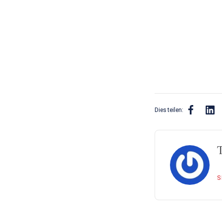
Dies teilen:
S