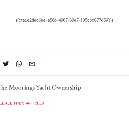
{{cta(‚e2ded6ee-a56b-4907-89e7-105cbc877d59‘)}}
The Moorings Yacht Ownership
EE ALL THE’S ARTICLES