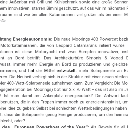
f, eine Außenbar mit Grill und Kühlschrank sowie eine große Sonn
nem innovativen, starren Bimini geschützt, auf das wir im nächsten
räume sind wie bei allen Katamaranen viel größer als bei einer 
öße.
ichtung Energieautonomie:
Die neue Moorings 403 Powercat bezie
Motorkatamaranen, die von Leopard Catamarans initiiert wurde. 
ationen ist diese Motoryacht mit zwei Rümpfen innovativer, i
nt an Bord betrifft. Das Architekturbüro Simonis & Voogd D
wusst, immer mehr Energie an Bord zu produzieren und gleichzei
inimieren, und
hat die Mittel entwickelt,
mehr Solarpaneele an B
eren. Die Neuheit verbirgt sich in der Struktur mit einer neuen steif
n vier 400-Watt-Solarpaneele aufnehmen kann. Zum Vergleich: Die M
iegsgeneration bei Moorings) bot nur 2 x 70 Watt – das ist also im 
! Ist man damit am Ankerplatz energieautark? Die Antwort laut
 benutzen, die in den Tropen immer noch zu energieintensiv ist, 
eine Idee zu geben: Selbst bei schlechten Wetterbedingungen haben 
lt, dass die Solarpanele genug Energie produzieren, um den heimi
chlecht, oder?
r das „European Powerboat of the Year“:
Als Beweis für all 