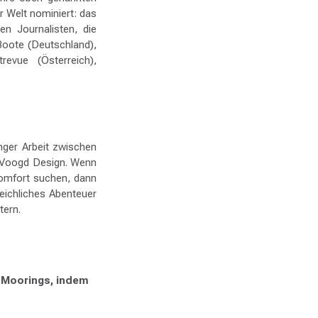
 Welt nominiert: das
n Journalisten, die
Boote (Deutschland),
revue (Österreich),
anger Arbeit zwischen
& Voogd Design. Wenn
Komfort suchen, dann
leichliches Abenteuer
tern.
 Moorings, indem