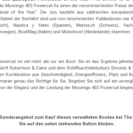
die Moorings 403 Powercat für einen der renommiertesten Preise der
oat of the Year“. Die Jury besteht aus zahlreichen europäische
Gebiet der Seefahrt sind und von renommierten Publikationen wie 
ich), Nautica y Yates (Spanien), Marina.ch (Schweiz), Yacht
wegen), BoatMag (Italien) und Motorboot (Niederlande) stammen.
ercat ist viel mehr als nur ein Boot. Sie ist das Ergebnis jahrel
erft Robertson & Caine und dem Schiffsarchitekturbüro Simonis 
ten Kombination aus Geschwindigkeit, Energieeffizienz, Platz und 
maran genau das Richtige für Sie. Begeben Sie sich auf ein unverg
 von der Eleganz und der Leistung der Moorings 403 Powercat begeis
Sonderangebot zum Kauf dieses verwalteten Bootes bei The
Sie auf den unten stehenden Button klicken.