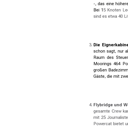
-, das eine höher
Bei 1
5 Knoten Lee
sind es etwa 40 Li
Die Eignerkabin
schon sagt, nur a
Raum des Steuer
Moorings 464 Pow
großen Badezimmer
Gäste, die mit zw
Flybridge und 
gesamte Crew kan
mit 25 Journalist
Powercat bietet u