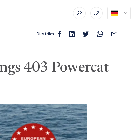
Dies teilen:
ings 403 Powercat