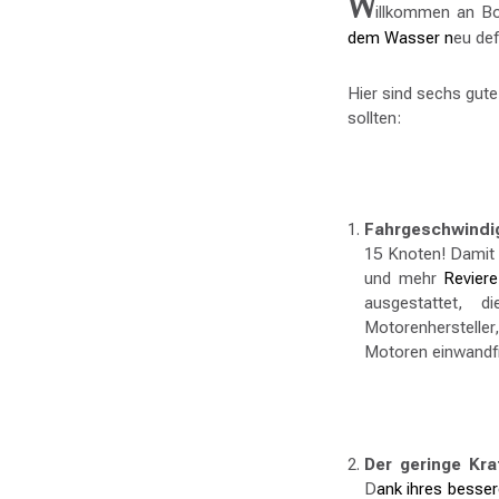
W
illkommen an B
dem Wasser n
eu defi
Hier sind sechs gut
sollten:
Fahrgeschwindig
15 Knoten! Damit
und mehr
Revier
ausgestattet, d
Motorenhersteller
Motoren einwandfr
Der geringe Kra
D
ank ihres besser