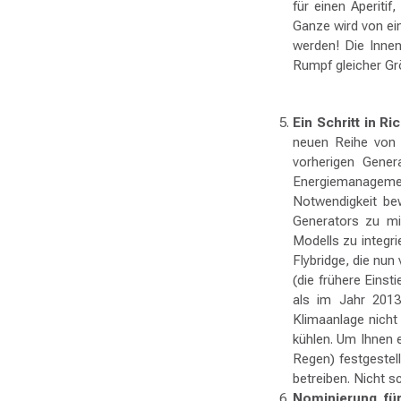
für einen Aperiti
Ganze wird von ei
werden! Die Innen
Rumpf gleicher Gr
Ein Schritt in R
neuen Reihe von 
vorherigen Gener
Energiemanageme
Notwendigkeit be
Generators zu m
Modells zu integri
Flybridge, die nu
(die frühere Einst
als im Jahr 2013
Klimaanlage nicht
kühlen. Um Ihnen 
Regen) festgestel
betreiben. Nicht s
Nominierung fü