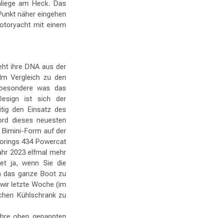
enliege am Heck. Das
 Punkt näher eingehen
Motoryacht mit einem
ht ihre DNA aus der
Im Vergleich zu den
nsbesondere was das
esign ist sich der
tig den Einsatz des
ord dieses neuesten
en Bimini-Form auf der
oorings 434 Powercat
Jahr 2023 elfmal mehr
et ja, wenn Sie die
um das ganze Boot zu
wir letzte Woche (im
schen Kühlschrank zu
ihre oben genannten