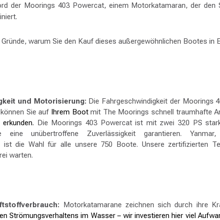
ord der Moorings 403 Powercat, einem Motorkatamaran, der den
niert.
e Gründe, warum Sie den Kauf dieses außergewöhnlichen Bootes in 
keit und Motorisierung:
Die Fahrgeschwindigkeit der Moorings 4
 können Sie auf
Ihrem Boot
mit The Moorings schnell traumhafte A
e erkunden.
Die Moorings 403 Powercat ist mit zwei 320 PS sta
ie eine unübertroffene Zuverlässigkeit garantieren. Yanmar
, ist die Wahl für alle unsere 750 Boote. Unsere zertifizierten T
ei warten.
ftstoffverbrauch:
Motorkatamarane zeichnen sich durch ihre Kraf
en Strömungsverhaltens im Wasser – wir investieren hier viel Aufwa