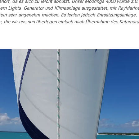
ört, da es sich zu leicht abnutzt. Unser Moorings 4000 wurde z.B.
rn Lights Generator und Klimaanlage ausgestattet, mit RayMarine
egeln sehr angenehm machen. Es fehlen jedoch Entsatzungsanlage
n, die wir uns nun überlegen einfach nach Übernahme des Katamara