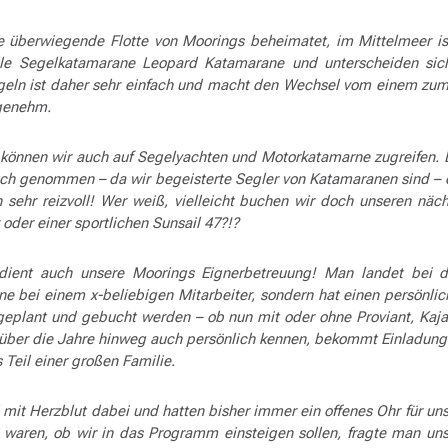
die überwiegende Flotte von Moorings beheimatet, im Mittelmeer i
lle Segelkatamarane Leopard Katamarane und unterscheiden sic
egeln ist daher sehr einfach und macht den Wechsel vom einem zu
ngenehm.
e können wir auch auf Segelyachten und Motorkatamarne zugreifen. 
uch genommen – da wir begeisterte Segler von Katamaranen sind – 
h sehr reizvoll! Wer weiß, vielleicht buchen wir doch unseren näc
oder einer sportlichen Sunsail 47?!?
dient auch unsere Moorings Eignerbetreuung! Man landet bei 
ne bei einem x-beliebigen Mitarbeiter, sondern hat einen persönli
geplant und gebucht werden – ob nun mit oder ohne Proviant, Kaja
“ über die Jahre hinweg auch persönlich kennen, bekommt Einladung
ls Teil einer großen Familie.
d mit Herzblut dabei und hatten bisher immer ein offenes Ohr für uns
waren, ob wir in das Programm einsteigen sollen, fragte man uns