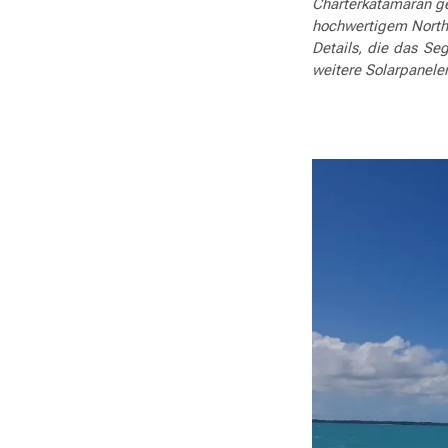
Charterkatamaran geh
hochwertigem Northe
Details, die das S
weitere Solarpanele