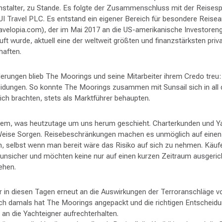
nstalter, zu Stande. Es folgte der Zusammenschluss mit der Reisesp
 Travel PLC. Es entstand ein eigener Bereich für besondere Reise
ravelopia.com), der im Mai 2017 an die US-amerikanische Investore
ft wurde, aktuell eine der weltweit größten und finanzstärksten priv
haften.
derungen blieb The Moorings und seine Mitarbeiter ihrem Credo treu: 
eidungen. So konnte The Moorings zusammen mit Sunsail sich in all d
ch brachten, stets als Marktführer behaupten.
dem, was heutzutage um uns herum geschieht. Charterkunden und 
 Weise Sorgen. Reisebeschränkungen machen es unmöglich auf eine
n, selbst wenn man bereit wäre das Risiko auf sich zu nehmen. Käuf
 unsicher und möchten keine nur auf einen kurzen Zeitraum ausgeric
ehen.
 in diesen Tagen erneut an die Auswirkungen der Terroranschläge 
uch damals hat The Moorings angepackt und die richtigen Entscheidu
an die Yachteigner aufrechterhalten.