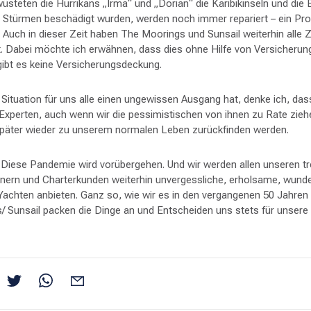
üsteten die Hurrikans „Irma“ und „Dorian“ die Karibikinseln und die
n Stürmen beschädigt wurden, werden noch immer repariert – ein Pro
Auch in dieser Zeit haben The Moorings und Sunsail weiterhin alle 
t. Dabei möchte ich erwähnen, dass dies ohne Hilfe von Versicherun
gibt es keine Versicherungsdeckung.
e Situation für uns alle einen ungewissen Ausgang hat, denke ich, das
xperten, auch wenn wir die pessimistischen von ihnen zu Rate ziehe
 später wieder zu unserem normalen Leben zurückfinden werden.
: Diese Pandemie wird vorübergehen. Und wir werden allen unseren t
gnern und Charterkunden weiterhin unvergessliche, erholsame, wund
Yachten anbieten. Ganz so, wie wir es in den vergangenen 50 Jahren
/ Sunsail packen die Dinge an und Entscheiden uns stets für unsere