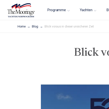
Programme
Yachten
B
Home
Blog
Blick voraus in dieser unsicheren Zeit
Blick v