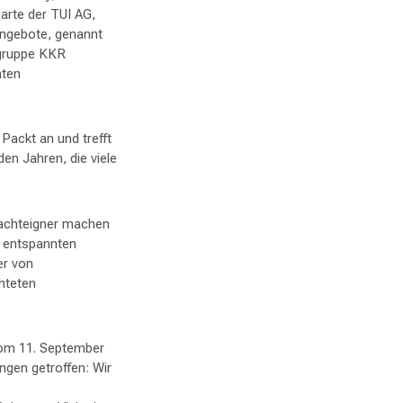
arte der TUI AG,
angebote, genannt
ngruppe KKR
aten
Packt an und trefft
en Jahren, die viele
Yachteigner machen
n entspannten
er von
hteten
vom 11. September
ngen getroffen: Wir