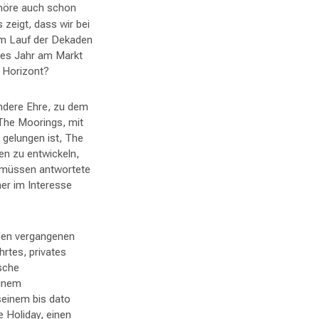
gehöre auch schon
zeigt, dass wir bei
 im Lauf der Dekaden
des Jahr am Markt
m Horizont?
ondere Ehre, zu dem
 The Moorings, mit
 gelungen ist, The
n zu entwickeln,
 müssen antwortete
mer im Interesse
 den vergangenen
hrtes, privates
sche
einem
einem bis dato
 Holiday, einen