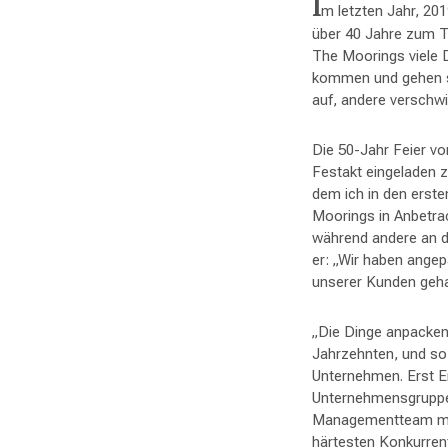
I
m letzten Jahr, 20
über 40 Jahre zum Te
The Moorings viele D
kommen und gehen sa
auf, andere verschw
Die 50-Jahr Feier vo
Festakt eingeladen z
dem ich in den erst
Moorings in Anbetra
während andere an d
er: „Wir haben angep
unserer Kunden geha
„Die Dinge anpacken
Jahrzehnten, und so 
Unternehmen. Erst E
Unternehmensgruppe 
Managementteam mit 
härtesten Konkurren