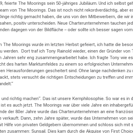
19, feierte The Moorings sein 50-jähriges Jubiläum. Und ich selbst 
am von The Moorings. Das ist noch nicht rekordverdächtig, aber es 
inge richtig gemacht haben, die uns von den Mitbewerbern, die wir
hen, positiv unterscheiden. Neue Charterunternehmen tauchen je
inden dagegen von der Bildfläche – oder sollte ich besser sagen vo
n The Moorings wurde im letzten Herbst gefeiert, ich hatte die bes
u werden. Dort traf ich Tony Rainold wieder, einen der Gründer von
en Jahren sehr eng zusammengearbeitet habe. Ich fragte Tony wie es
cht des harten Marktumfeldes zu einem so erfolgreichen Unternehme
en Herausforderungen gescheitert sind. Ohne lange nachdenken zu
ackt, stets versucht die richtigen Entscheidungen zu treffen und im
ndelt.“
 und richtig machen“. Das ist unsere Kernphilosophie. So war es in
ist es auch jetzt. The Moorings war über viele Jahre ein inhabergefü
nde der 80er Jahre wurde das Charterunternehmen an eine französi
verkauft. Dann, zehn Jahre später, wurde das Unternehmen von s
Hilfe von privaten Geldgebern übernommen und schloss sich mit s
ten zusammen: Sunsail. Dies kam durch die Akquise von First Choice