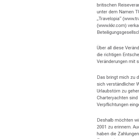
britischen Reisevera
unter dem Namen TUI
„Travelopia“ (www.t
(www.kkr.com) verkau
Beteiligungsgesellsc
Über all diese Verän
die richtigen Entsch
Veränderungen mit si
Das bringt mich zu 
sich verständlicher
Urlaubstörn zu gehe
Charteryachten sind
Verpflichtungen eing
Deshalb möchten wir
2001 zu erinnern. A
haben die Zahlungen 