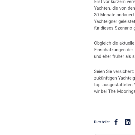
Erst vor kurzem verw
Yachten, die von de
30 Monate andauert. 
Yachteigner geleiste
für dieses Szenario 
Obgleich die aktuell
Einschätzungen der E
und eher früher als
Seien Sie versichert
zukünftigen Yachtei
top-ausgestatteten 
wir bei The Moorings
Dies teilen: